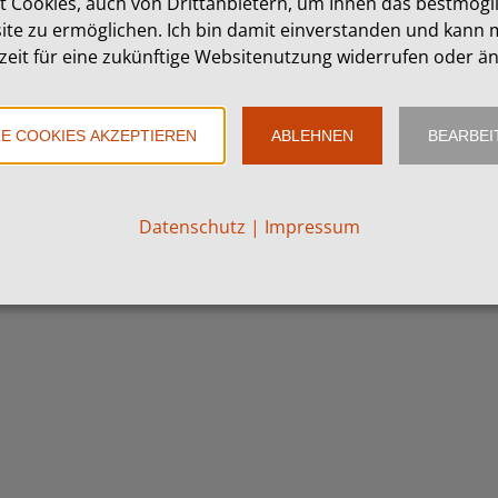
t Cookies, auch von Drittanbietern, um Ihnen das bestmögl
ite zu ermöglichen. Ich bin damit einverstanden und kann m
zeit für eine zukünftige Websitenutzung widerrufen oder ä
Reichard | 3925 Arbesbach | T: 02813 7007 ©
art.waldsoft.at
LE COOKIES AKZEPTIEREN
ABLEHNEN
BEARBEI
Datenschutz
|
Impressum