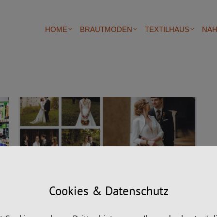
HOME
BRAUTMODEN
TEXTILHAUS
NAH
Hochzeit von Magdalena & Fabian
Cookies & Datenschutz
hingucker
Von
MH
10. Februar 2022