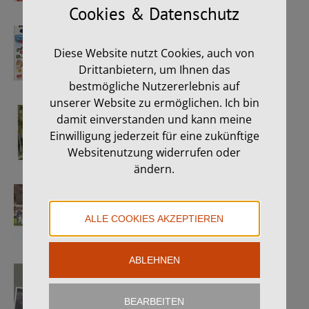
Cookies & Datenschutz
…ab sofort!!
Diese Website nutzt Cookies, auch von
26. Juni 2026
Drittanbietern, um Ihnen das
bestmögliche Nutzererlebnis auf
unserer Website zu ermöglichen. Ich bin
Karin & Josef
damit einverstanden und kann meine
8. Juni 2026
Einwilligung jederzeit für eine zukünftige
Websitenutzung widerrufen oder
ändern.
Claudia & Klaus
11. April 2026
ALLE COOKIES AKZEPTIEREN
ABLEHNEN
Kerstin & Andreas
1. April 2026
BEARBEITEN