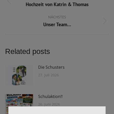
Hochzeit von Katrin & Thomas
Vorheriger
Beitrag:
NÄCHSTES
Unser Team…
Nächster
Beitrag:
Related posts
Die Schusters
27. Juli 2026
Schulaktion!!
26. Juni 2026