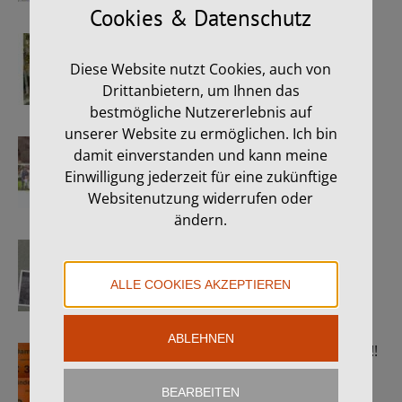
Cookies & Datenschutz
Karin & Josef
Diese Website nutzt Cookies, auch von
8. Juni 2026
Drittanbietern, um Ihnen das
bestmögliche Nutzererlebnis auf
unserer Website zu ermöglichen. Ich bin
Claudia & Klaus
damit einverstanden und kann meine
11. April 2026
Einwilligung jederzeit für eine zukünftige
Websitenutzung widerrufen oder
ändern.
Kerstin & Andreas
1. April 2026
ALLE COOKIES AKZEPTIEREN
ABLEHNEN
Viele Schnäppchen!! Kommt vorbei!!
10. März 2026
BEARBEITEN