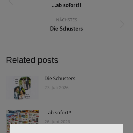
…ab sofort!!
Vorheriger
Beitrag:
NÄCHSTES
Die Schusters
Nächster
Beitrag:
Related posts
Die Schusters
27. Juli 2026
…ab sofort!!
26. Juni 2026