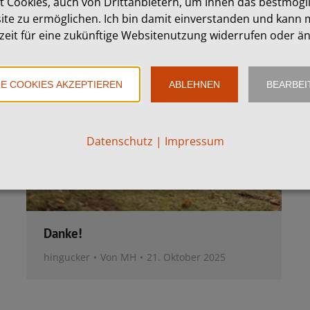
t Cookies, auch von Drittanbietern, um Ihnen das bestmögl
ite zu ermöglichen. Ich bin damit einverstanden und kann m
zeit für eine zukünftige Websitenutzung widerrufen oder ä
LE COOKIES AKZEPTIEREN
ABLEHNEN
BEARBEI
Datenschutz
|
Impressum
Danke!
hingucker
Von
MH
21. Oktober 2025