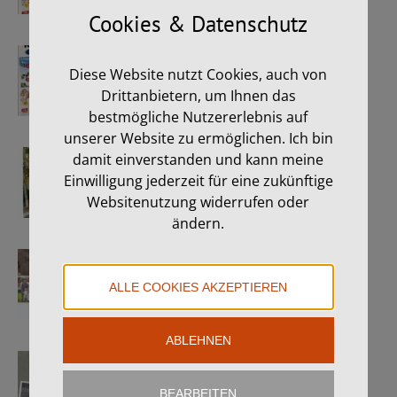
Cookies & Datenschutz
…ab sofort!!
Diese Website nutzt Cookies, auch von
26. Juni 2026
Drittanbietern, um Ihnen das
bestmögliche Nutzererlebnis auf
unserer Website zu ermöglichen. Ich bin
Karin & Josef
damit einverstanden und kann meine
Einwilligung jederzeit für eine zukünftige
8. Juni 2026
Websitenutzung widerrufen oder
ändern.
Claudia & Klaus
11. April 2026
ALLE COOKIES AKZEPTIEREN
ABLEHNEN
Kerstin & Andreas
1. April 2026
BEARBEITEN