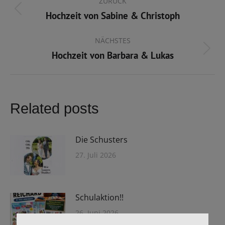
ZURÜCK
Hochzeit von Sabine & Christoph
Vorheriger
Beitrag:
NÄCHSTES
Hochzeit von Barbara & Lukas
Nächster
Beitrag:
Related posts
Die Schusters
27. Juli 2026
Schulaktion!!
26. Juni 2026