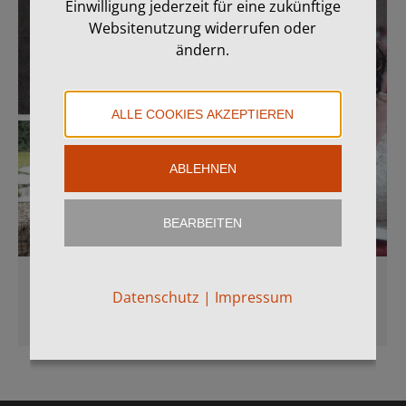
Einwilligung jederzeit für eine zukünftige
Websitenutzung widerrufen oder
ändern.
ALLE COOKIES AKZEPTIEREN
ABLEHNEN
BEARBEITEN
Hochzeit Maria & Andreas
Datenschutz
|
Impressum
hingucker
Von
MH
29. Oktober 2019